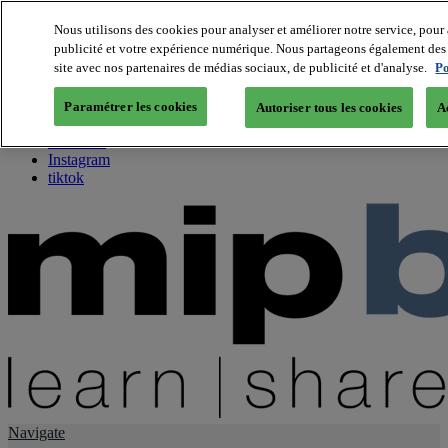
Nous utilisons des cookies pour analyser et améliorer notre service, pour 
publicité et votre expérience numérique. Nous partageons également des i
About us
site avec nos partenaires de médias sociaux, de publicité et d'analyse.
Po
Twitter
Facebook
Paramétrer les cookies
Autoriser tous les cookies
A
Youtube
LinkedIn
Instagram
tiktok
Navigate