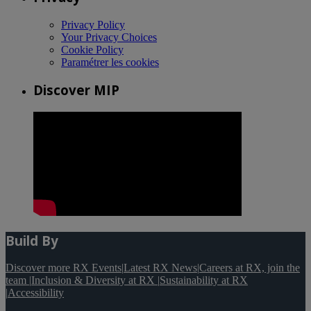
Privacy Policy
Your Privacy Choices
Cookie Policy
Paramétrer les cookies
Discover MIP
Build By
Discover more RX Events
|
Latest RX News
|
Careers at RX, join the
team
|
Inclusion & Diversity at RX
|
Sustainability at RX
|
Accessibility