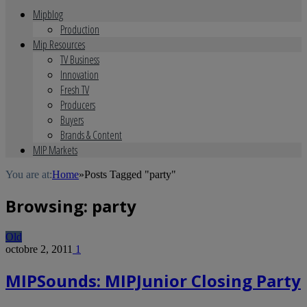
Mipblog
Production
Mip Resources
TV Business
Innovation
Fresh TV
Producers
Buyers
Brands & Content
MIP Markets
You are at:
Home
»
Posts Tagged "party"
Browsing:
party
Old
octobre 2, 2011
1
MIPSounds: MIPJunior Closing Party