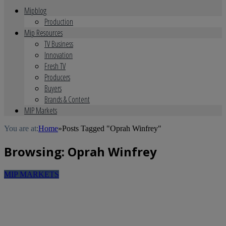
Mipblog
Production
Mip Resources
TV Business
Innovation
Fresh TV
Producers
Buyers
Brands & Content
MIP Markets
You are at:
Home
»
Posts Tagged "Oprah Winfrey"
Browsing:
Oprah Winfrey
MIP MARKETS