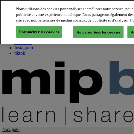
Nous utilisons des cookies pour analyser et améliorer notre service, pour 
publicité et votre expérience numérique. Nous partageons également des i
About us
site avec nos partenaires de médias sociaux, de publicité et d'analyse.
Po
Twitter
Facebook
Paramétrer les cookies
Autoriser tous les cookies
A
Youtube
LinkedIn
Instagram
tiktok
Navigate