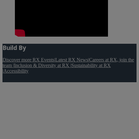
Build By
Discover more RX Events
|
Latest RX News
|
Careers at RX, join the
team
|
Inclusion & Diversity at RX
|
Sustainability at RX
|
Accessibility