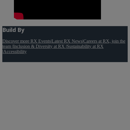
Build By
Discover more RX Events
|
Latest RX News
|
Careers at RX, join the
team
|
Inclusion & Diversity at RX
|
Sustainability at RX
|
Accessibility