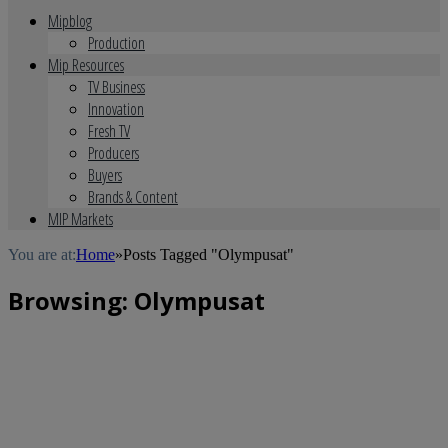
Mipblog
Production
Mip Resources
TV Business
Innovation
Fresh TV
Producers
Buyers
Brands & Content
MIP Markets
You are at:
Home
»
Posts Tagged "Olympusat"
Browsing:
Olympusat