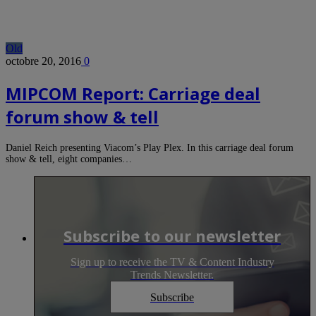
Old
octobre 20, 2016
0
MIPCOM Report: Carriage deal
forum show & tell
Daniel Reich presenting Viacom’s Play Plex. In this carriage deal forum
show & tell, eight companies…
Subscribe to our newsletter
Sign up to receive the TV & Content Industry
Trends Newsletter.
Subscribe