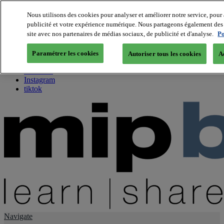
Nous utilisons des cookies pour analyser et améliorer notre service, pour 
publicité et votre expérience numérique. Nous partageons également des i
About us
site avec nos partenaires de médias sociaux, de publicité et d'analyse.
Po
Twitter
Facebook
Paramétrer les cookies
Autoriser tous les cookies
A
Youtube
LinkedIn
Instagram
tiktok
Navigate