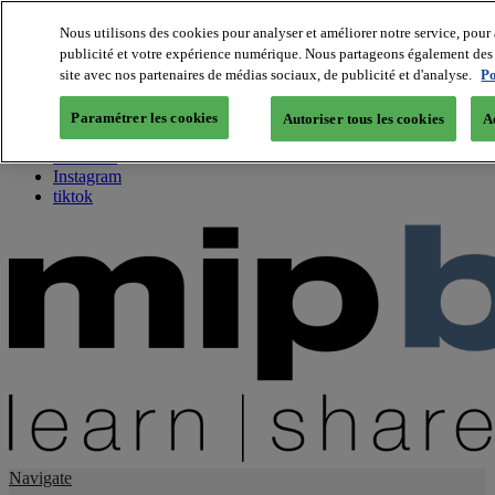
Nous utilisons des cookies pour analyser et améliorer notre service, pour 
publicité et votre expérience numérique. Nous partageons également des i
About us
site avec nos partenaires de médias sociaux, de publicité et d'analyse.
Po
Twitter
Facebook
Paramétrer les cookies
Autoriser tous les cookies
A
Youtube
LinkedIn
Instagram
tiktok
Navigate