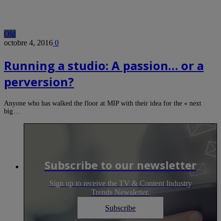
Old
octobre 4, 2016
0
Running a studio: A passion… or a
perversion?
Anyone who has walked the floor at MIP with their idea for the « next
big…
Subscribe to our newsletter
Sign up to receive the TV & Content Industry
Trends Newsletter.
Subscribe