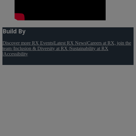
Build By
Discover more RX Events
|
Latest RX News
|
Careers at RX, join the
team
|
Inclusion & Diversity at RX
|
Sustainability at RX
|
Accessibility