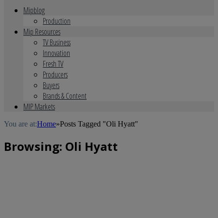
Mipblog
Production
Mip Resources
TV Business
Innovation
Fresh TV
Producers
Buyers
Brands & Content
MIP Markets
You are at:
Home
»
Posts Tagged "Oli Hyatt"
Browsing:
Oli Hyatt