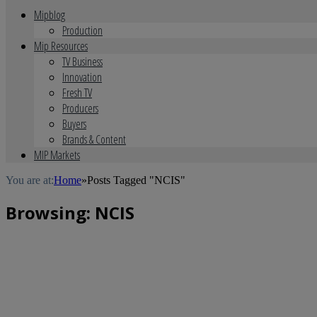
Mipblog
Production
Mip Resources
TV Business
Innovation
Fresh TV
Producers
Buyers
Brands & Content
MIP Markets
You are at:
Home
»
Posts Tagged "NCIS"
Browsing:
NCIS