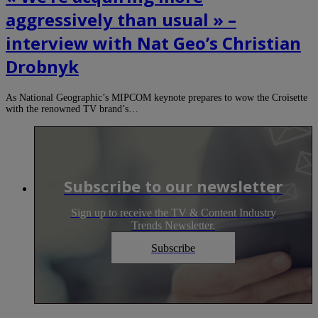
aggressively than usual » –
interview with Nat Geo’s Christian
Drobnyk
As National Geographic’s MIPCOM keynote prepares to wow the Croisette
with the renowned TV brand’s…
Subscribe to our newsletter
Sign up to receive the TV & Content Industry
Trends Newsletter.
Subscribe