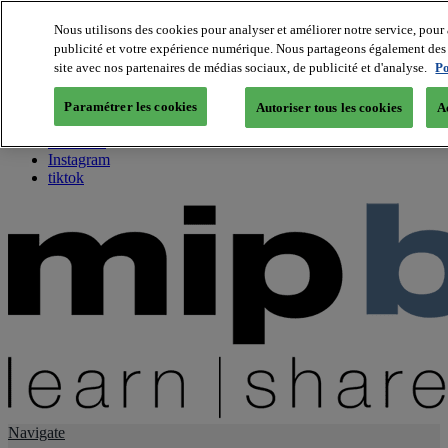
Nous utilisons des cookies pour analyser et améliorer notre service, pour 
publicité et votre expérience numérique. Nous partageons également des i
About us
site avec nos partenaires de médias sociaux, de publicité et d'analyse.
Po
Twitter
Facebook
Paramétrer les cookies
Autoriser tous les cookies
A
Youtube
LinkedIn
Instagram
tiktok
Navigate