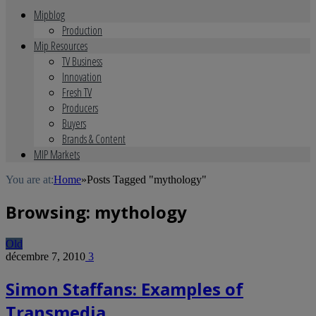
Mipblog
Production
Mip Resources
TV Business
Innovation
Fresh TV
Producers
Buyers
Brands & Content
MIP Markets
You are at:
Home
»
Posts Tagged "mythology"
Browsing:
mythology
Old
décembre 7, 2010
3
Simon Staffans: Examples of
Transmedia