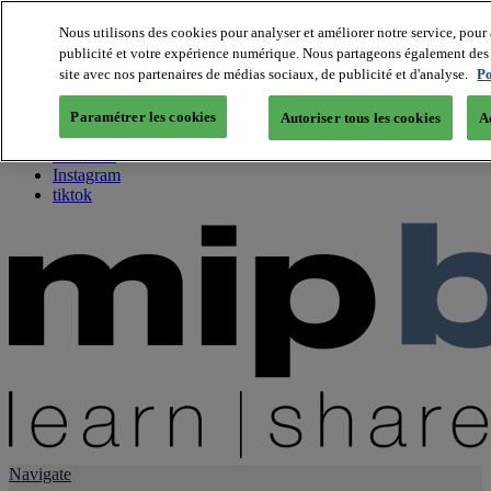
Nous utilisons des cookies pour analyser et améliorer notre service, pour 
publicité et votre expérience numérique. Nous partageons également des i
About us
site avec nos partenaires de médias sociaux, de publicité et d'analyse.
Po
Twitter
Facebook
Paramétrer les cookies
Autoriser tous les cookies
A
Youtube
LinkedIn
Instagram
tiktok
Navigate