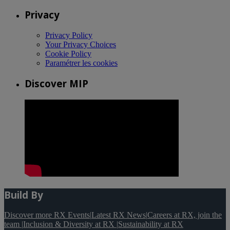
Privacy
Privacy Policy
Your Privacy Choices
Cookie Policy
Paramétrer les cookies
Discover MIP
Build By
Discover more RX Events
|
Latest RX News
|
Careers at RX, join the
team
|
Inclusion & Diversity at RX
|
Sustainability at RX