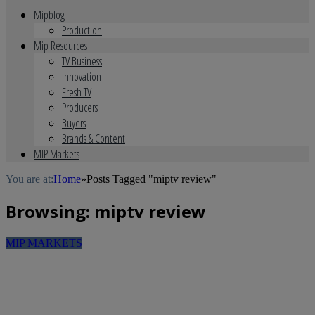
Mipblog
Production
Mip Resources
TV Business
Innovation
Fresh TV
Producers
Buyers
Brands & Content
MIP Markets
You are at:
Home
»
Posts Tagged "miptv review"
Browsing:
miptv review
MIP MARKETS