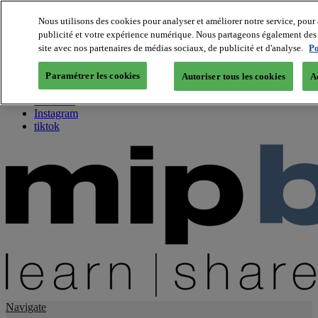
Nous utilisons des cookies pour analyser et améliorer notre service, pour 
publicité et votre expérience numérique. Nous partageons également des i
About us
site avec nos partenaires de médias sociaux, de publicité et d'analyse.
Po
Twitter
Facebook
Paramétrer les cookies
Autoriser tous les cookies
A
Youtube
LinkedIn
Instagram
tiktok
Navigate