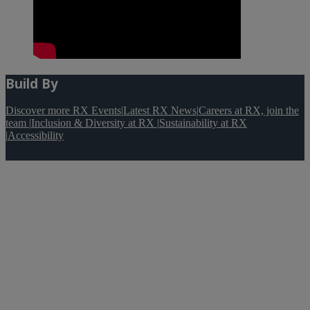
Build By
Discover more RX Events
|
Latest RX News
|
Careers at RX, join the
team
|
Inclusion & Diversity at RX
|
Sustainability at RX
|
Accessibility