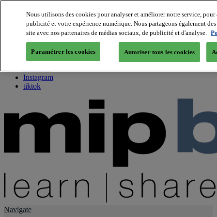
Nous utilisons des cookies pour analyser et améliorer notre service, pour 
publicité et votre expérience numérique. Nous partageons également des i
About us
site avec nos partenaires de médias sociaux, de publicité et d'analyse.
Po
Twitter
Facebook
Paramétrer les cookies
Autoriser tous les cookies
A
Youtube
LinkedIn
Instagram
tiktok
Navigate