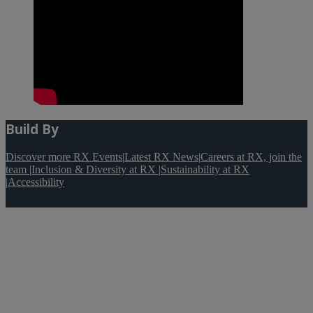
Build By
Discover more RX Events
|
Latest RX News
|
Careers at RX, join the
team
|
Inclusion & Diversity at RX
|
Sustainability at RX
|
Accessibility