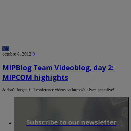
Old
octobre 8, 2012
0
MIPBlog Team Videoblog, day 2:
MIPCOM highights
& don’t forget: full conference videos on https://bit.ly/mipcomlive!
Subscribe to our newsletter