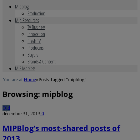
Mipblog
Production
Mip Resources
TV Business
Innovation
Fresh TV
Producers
Buyers
Brands & Content
MIP Markets
You are at:
Home
»
Posts Tagged "mipblog"
Browsing:
mipblog
Old
décembre 31, 2013
0
MIPBlog’s most-shared posts of
2013