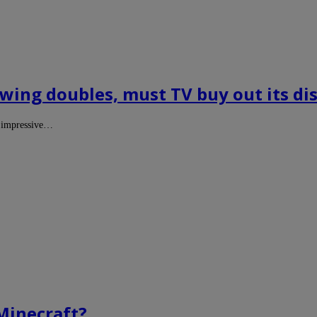
ewing doubles, must TV buy out its di
n impressive…
Minecraft?