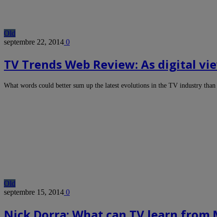
Old
septembre 22, 2014
0
TV Trends Web Review: As digital vi
What words could better sum up the latest evolutions in the TV industry tha
Old
septembre 15, 2014
0
Nick Dorra: What can TV learn from 