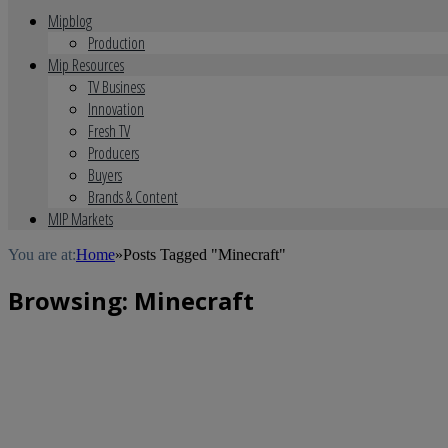
Mipblog
Production
Mip Resources
TV Business
Innovation
Fresh TV
Producers
Buyers
Brands & Content
MIP Markets
You are at:
Home
»
Posts Tagged "Minecraft"
Browsing:
Minecraft