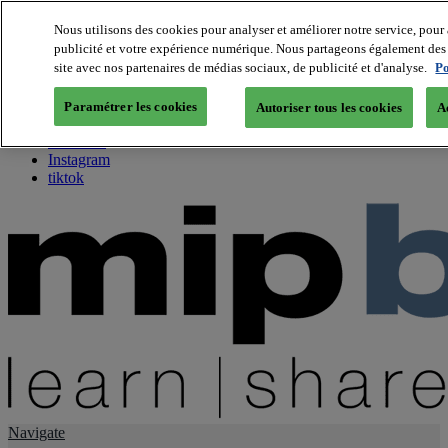
Nous utilisons des cookies pour analyser et améliorer notre service, pour 
publicité et votre expérience numérique. Nous partageons également des i
About us
site avec nos partenaires de médias sociaux, de publicité et d'analyse.
Po
Twitter
Facebook
Paramétrer les cookies
Autoriser tous les cookies
A
Youtube
LinkedIn
Instagram
tiktok
Navigate