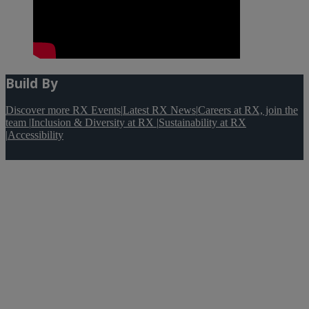
Build By
Discover more RX Events
|
Latest RX News
|
Careers at RX, join the
team
|
Inclusion & Diversity at RX
|
Sustainability at RX
|
Accessibility