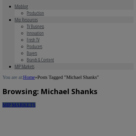
Mipblog
Production
Mip Resources
TV Business
Innovation
Fresh TV
Producers
Buyers
Brands & Content
MIP Markets
You are at:
Home
»
Posts Tagged "Michael Shanks"
Browsing:
Michael Shanks
MIP MARKETS