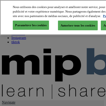
Nous utilisons des cookies pour analyser et améliorer notre service, pour 
publicité et votre expérience numérique. Nous partageons également des i
About us
site avec nos partenaires de médias sociaux, de publicité et d'analyse.
Po
Twitter
Facebook
Paramétrer les cookies
Autoriser tous les cookies
A
Youtube
LinkedIn
Instagram
tiktok
Navigate