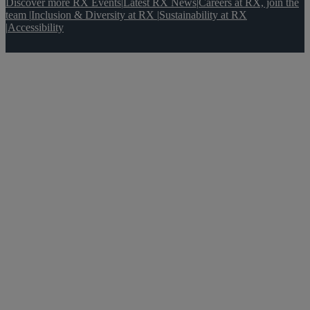
Discover more RX Events
|
Latest RX News
|
Careers at RX, join the
team
|
Inclusion & Diversity at RX
|
Sustainability at RX
|
Accessibility