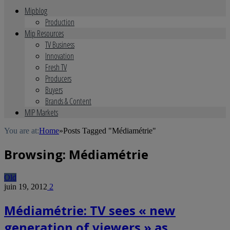
Mipblog
Production
Mip Resources
TV Business
Innovation
Fresh TV
Producers
Buyers
Brands & Content
MIP Markets
You are at:
Home
»
Posts Tagged "Médiamétrie"
Browsing:
Médiamétrie
Old
juin 19, 2012
2
Médiamétrie: TV sees « new
generation of viewers » as