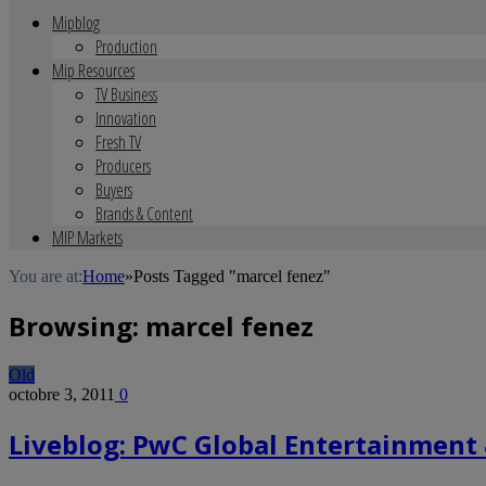
Mipblog
Production
Mip Resources
TV Business
Innovation
Fresh TV
Producers
Buyers
Brands & Content
MIP Markets
You are at:
Home
»
Posts Tagged "marcel fenez"
Browsing:
marcel fenez
Old
octobre 3, 2011
0
Liveblog: PwC Global Entertainment