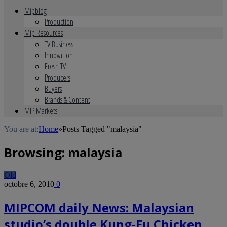
Mipblog
Production
Mip Resources
TV Business
Innovation
Fresh TV
Producers
Buyers
Brands & Content
MIP Markets
You are at:
Home
»
Posts Tagged "malaysia"
Browsing:
malaysia
Old
octobre 6, 2010
0
MIPCOM daily News: Malaysian
studio’s double Kung-Fu Chicken