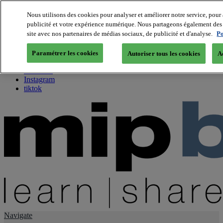
Nous utilisons des cookies pour analyser et améliorer notre service, pour 
publicité et votre expérience numérique. Nous partageons également des i
About us
site avec nos partenaires de médias sociaux, de publicité et d'analyse.
Po
Twitter
Facebook
Paramétrer les cookies
Autoriser tous les cookies
A
Youtube
LinkedIn
Instagram
tiktok
Navigate