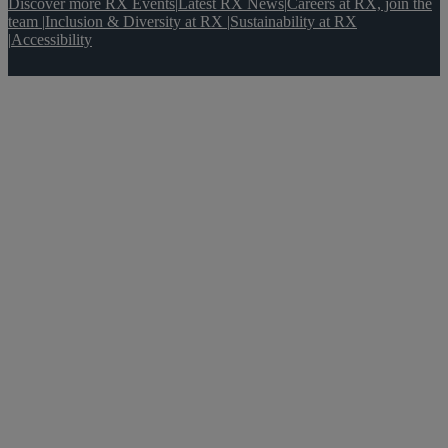
Discover more RX Events
|
Latest RX News
|
Careers at RX, join the
team
|
Inclusion & Diversity at RX
|
Sustainability at RX
|
Accessibility