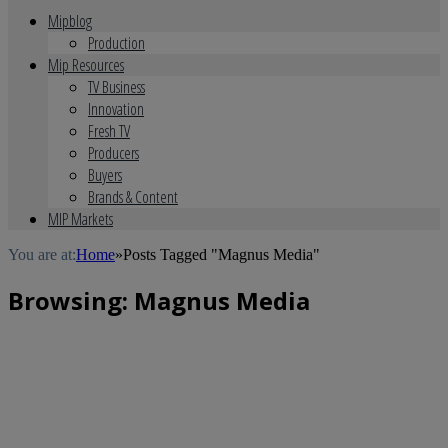
Mipblog
Production
Mip Resources
TV Business
Innovation
Fresh TV
Producers
Buyers
Brands & Content
MIP Markets
You are at:
Home
»
Posts Tagged "Magnus Media"
Browsing:
Magnus Media