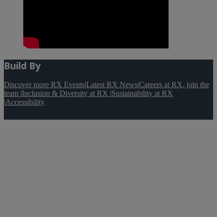
Build By
Discover more RX Events
|
Latest RX News
|
Careers at RX, join the
team
|
Inclusion & Diversity at RX
|
Sustainability at RX
|
Accessibility