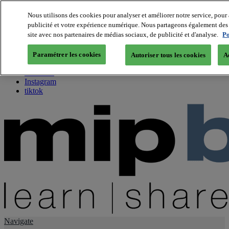
Nous utilisons des cookies pour analyser et améliorer notre service, pour 
publicité et votre expérience numérique. Nous partageons également des i
About us
site avec nos partenaires de médias sociaux, de publicité et d'analyse.
Po
Twitter
Facebook
Paramétrer les cookies
Autoriser tous les cookies
A
Youtube
LinkedIn
Instagram
tiktok
Navigate