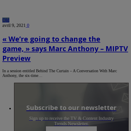
Old
avril 9, 2021
0
« We’re going to change the
game, » says Marc Anthony – MIPTV
Preview
In a session entitled Behind The Curtain – A Conversation With Marc
Anthony, the six-time…
Subscribe to our newsletter
Sign up to receive the TV & Content Industry
Trends Newsletter.