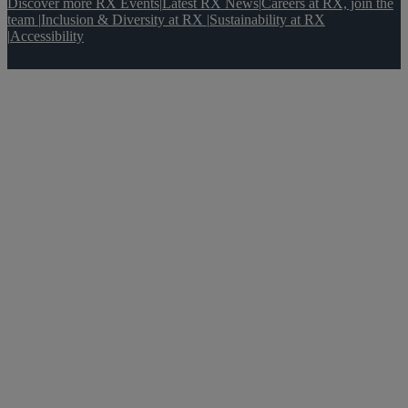
Discover more RX Events
|
Latest RX News
|
Careers at RX, join the
team
|
Inclusion & Diversity at RX
|
Sustainability at RX
|
Accessibility