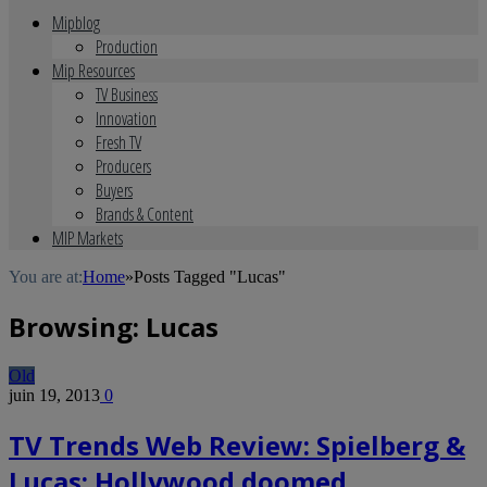
Mipblog
Production
Mip Resources
TV Business
Innovation
Fresh TV
Producers
Buyers
Brands & Content
MIP Markets
You are at:
Home
»
Posts Tagged "Lucas"
Browsing:
Lucas
Old
juin 19, 2013
0
TV Trends Web Review: Spielberg &
Lucas: Hollywood doomed,