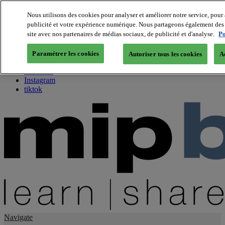
Nous utilisons des cookies pour analyser et améliorer notre service, pour 
publicité et votre expérience numérique. Nous partageons également des i
About us
site avec nos partenaires de médias sociaux, de publicité et d'analyse.
Po
Twitter
Facebook
Paramétrer les cookies
Autoriser tous les cookies
A
Youtube
LinkedIn
Instagram
tiktok
Navigate