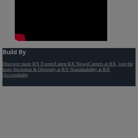
Build By
Discover more RX Events
|
Latest RX News
|
Careers at RX, join the
team
|
Inclusion & Diversity at RX
|
Sustainability at RX
|
Accessibility