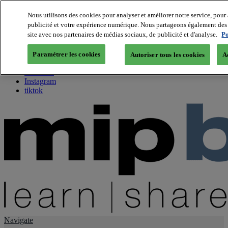
Nous utilisons des cookies pour analyser et améliorer notre service, pour 
publicité et votre expérience numérique. Nous partageons également des i
About us
site avec nos partenaires de médias sociaux, de publicité et d'analyse.
Po
Twitter
Facebook
Paramétrer les cookies
Autoriser tous les cookies
A
Youtube
LinkedIn
Instagram
tiktok
Navigate