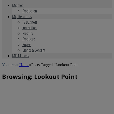
Mipblog
Production
Mip Resources
TV Business
Innovation
Fresh TV
Producers
Buyers
Brands & Content
MIP Markets
You are at:
Home
»
Posts Tagged "Lookout Point"
Browsing:
Lookout Point