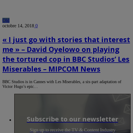
Old
octobre 14, 2018
0
« I just go with stories that interest
me » – David Oyelowo on playing
the tortured cop in BBC Studios’ Les
Miserables – MIPCOM News
BBC Studios is in Cannes with Les Miserables, a six-part adaptation of
Victor Hugo’s epic…
Subscribe to our newsletter
Sign up to receive the TV & Content Industry