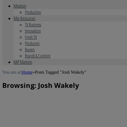
Mipblog
Production
Mip Resources
TV Business
Innovation
Fresh TV
Producers
Buyers
Brands & Content
MIP Markets
You are at:
Home
»
Posts Tagged "Josh Wakely"
Browsing:
Josh Wakely