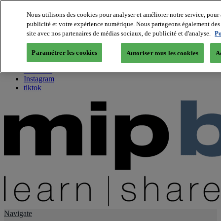
Nous utilisons des cookies pour analyser et améliorer notre service, pour 
publicité et votre expérience numérique. Nous partageons également des i
About us
site avec nos partenaires de médias sociaux, de publicité et d'analyse.
Po
Twitter
Facebook
Paramétrer les cookies
Autoriser tous les cookies
A
Youtube
LinkedIn
Instagram
tiktok
Navigate