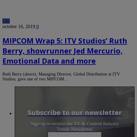
Old
octobre 16, 2019
0
MIPCOM Wrap 5: ITV Studios’ Ruth
Berry, showrunner Jed Mercurio,
Emotional Data and more
Ruth Berry (above), Managing Director, Global Distribution at ITV
Studios, gave one of two MIPCOM…
Subscribe to our newsletter
Sign up to receive the TV & Content Industry
Trends Newsletter.