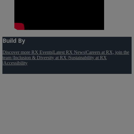
Build By
Discover more RX Events
|
Latest RX News
|
Careers at RX, join the
team
|
Inclusion & Diversity at RX
|
Sustainability at RX
|
Accessibility