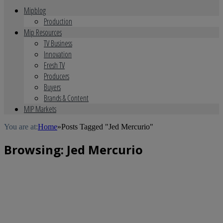
Mipblog
Production
Mip Resources
TV Business
Innovation
Fresh TV
Producers
Buyers
Brands & Content
MIP Markets
You are at:
Home
»
Posts Tagged "Jed Mercurio"
Browsing:
Jed Mercurio