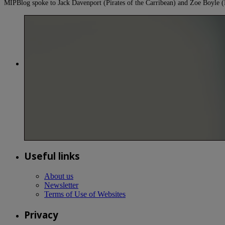
MIPBlog spoke to Jack Davenport (Pirates of the Carribean) and Zoe Boyl
Useful links
About us
Newsletter
Terms of Use of Websites
Privacy