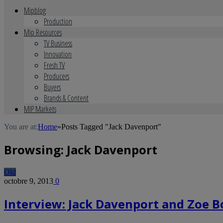
Mipblog
Production
Mip Resources
TV Business
Innovation
Fresh TV
Producers
Buyers
Brands & Content
MIP Markets
You are at:
Home
»
Posts Tagged "Jack Davenport"
Browsing:
Jack Davenport
Old
octobre 9, 2013
0
Interview: Jack Davenport and Zoe Bo