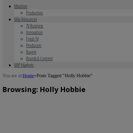
Mipblog
Production
Mip Resources
TV Business
Innovation
Fresh TV
Producers
Buyers
Brands & Content
MIP Markets
You are at:
Home
»
Posts Tagged "Holly Hobbie"
Browsing:
Holly Hobbie