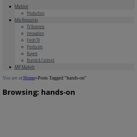
Mipblog
Production
Mip Resources
TV Business
Innovation
Fresh TV
Producers
Buyers
Brands & Content
MIP Markets
You are at:
Home
»
Posts Tagged "hands-on"
Browsing:
hands-on