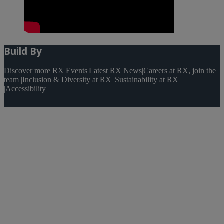
Build By
Discover more RX Events
|
Latest RX News
|
Careers at RX, join the
team
|
Inclusion & Diversity at RX
|
Sustainability at RX
|
Accessibility