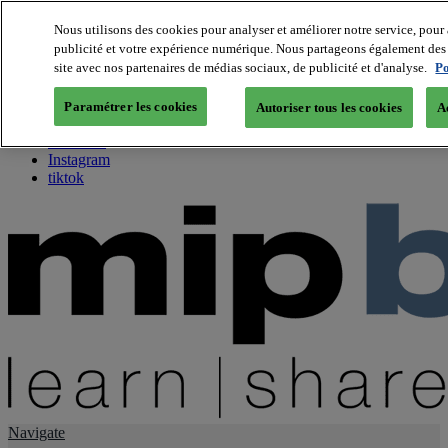
Nous utilisons des cookies pour analyser et améliorer notre service, pour 
publicité et votre expérience numérique. Nous partageons également des i
About us
site avec nos partenaires de médias sociaux, de publicité et d'analyse.
Po
Twitter
Facebook
Paramétrer les cookies
Autoriser tous les cookies
A
Youtube
LinkedIn
Instagram
tiktok
Navigate