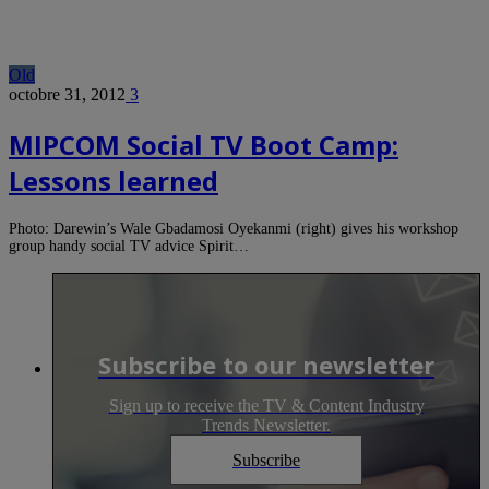
Old
octobre 31, 2012
3
MIPCOM Social TV Boot Camp:
Lessons learned
Photo: Darewin’s Wale Gbadamosi Oyekanmi (right) gives his workshop
group handy social TV advice Spirit…
Subscribe to our newsletter
Sign up to receive the TV & Content Industry
Trends Newsletter.
Subscribe