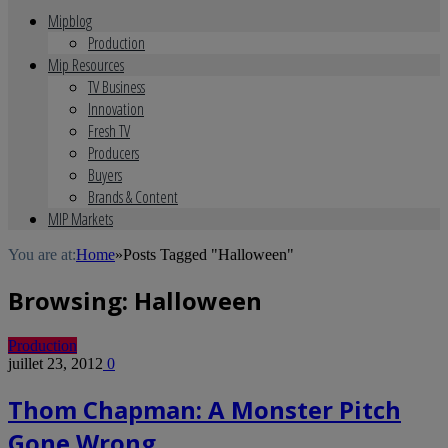
Mipblog
Production
Mip Resources
TV Business
Innovation
Fresh TV
Producers
Buyers
Brands & Content
MIP Markets
You are at:
Home
»
Posts Tagged "Halloween"
Browsing:
Halloween
Production
juillet 23, 2012
0
Thom Chapman: A Monster Pitch
Gone Wrong…