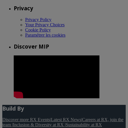
Privacy
Privacy Policy
Your Privacy Choices
Cookie Policy
Paramétrer les cookies
Discover MIP
Build By
Discover more RX Events
|
Latest RX News
|
Careers at RX, join the
team
|
Inclusion & Diversity at RX
|
Sustainability at RX