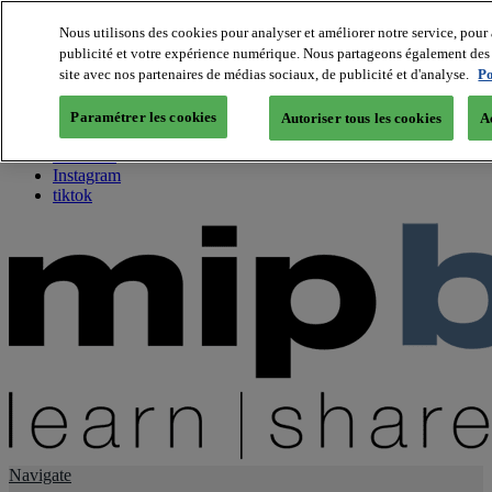
Nous utilisons des cookies pour analyser et améliorer notre service, pour 
publicité et votre expérience numérique. Nous partageons également des i
About us
site avec nos partenaires de médias sociaux, de publicité et d'analyse.
Po
Twitter
Facebook
Paramétrer les cookies
Autoriser tous les cookies
A
Youtube
LinkedIn
Instagram
tiktok
Navigate