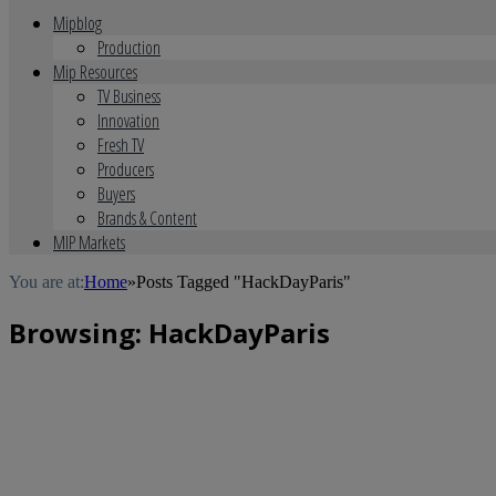
Mipblog
Production
Mip Resources
TV Business
Innovation
Fresh TV
Producers
Buyers
Brands & Content
MIP Markets
You are at:
Home
»
Posts Tagged "HackDayParis"
Browsing:
HackDayParis