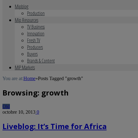
Mipblog
Production
Mip Resources
TV Business
Innovation
Fresh TV
Producers
Buyers
Brands & Content
MIP Markets
You are at:
Home
»
Posts Tagged "growth"
Browsing:
growth
Old
octobre 10, 2013
0
Liveblog: It’s Time for Africa