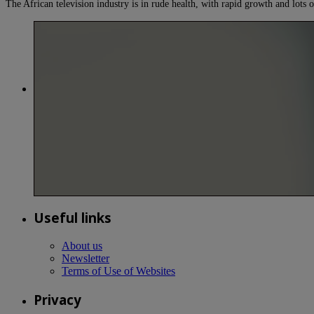
The African television industry is in rude health, with rapid growth and lots
Useful links
About us
Newsletter
Terms of Use of Websites
Privacy