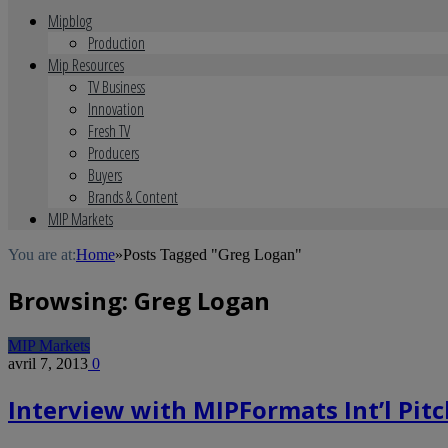
Mipblog
Production
Mip Resources
TV Business
Innovation
Fresh TV
Producers
Buyers
Brands & Content
MIP Markets
You are at:
Home
»
Posts Tagged "Greg Logan"
Browsing:
Greg Logan
MIP Markets
avril 7, 2013
0
Interview with MIPFormats Int’l Pit