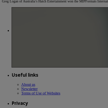
Greg Logan of Australia’s Hatch Entertainment won the MIPFormats Internat
Useful links
About us
Newsletter
Terms of Use of Websites
Privacy