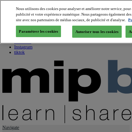
Nous utilisons des cookies pour analyser et améliorer notre service, pour 
publicité et votre expérience numérique. Nous partageons également des i
About us
site avec nos partenaires de médias sociaux, de publicité et d'analyse.
Po
Twitter
Facebook
Paramétrer les cookies
Autoriser tous les cookies
A
Youtube
LinkedIn
Instagram
tiktok
Navigate