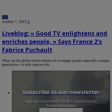
Old
octobre 7, 2015
0
Liveblog: « Good TV enlightens and
enriches people, » Says France 2’s
Fabrice Puchault
What can the global media industry do to engage people–especially younger
generations—to help improve the…
Subscribe to our newsletter
Sign up to receive the TV & Content Industry
Trends Newsletter.