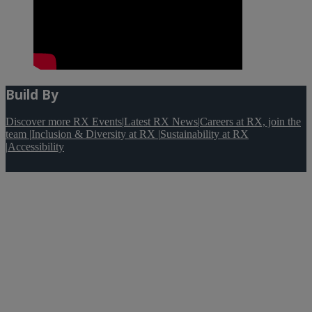
Build By
Discover more RX Events
|
Latest RX News
|
Careers at RX, join the
team
|
Inclusion & Diversity at RX
|
Sustainability at RX
|
Accessibility