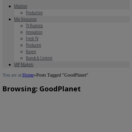
Mipblog
Production
Mip Resources
TV Business
Innovation
Fresh TV
Producers
Buyers
Brands & Content
MIP Markets
You are at:
Home
»
Posts Tagged "GoodPlanet"
Browsing:
GoodPlanet