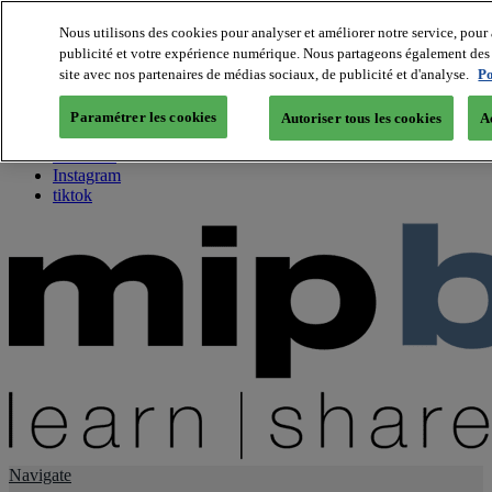
Nous utilisons des cookies pour analyser et améliorer notre service, pour 
publicité et votre expérience numérique. Nous partageons également des i
About us
site avec nos partenaires de médias sociaux, de publicité et d'analyse.
Po
Twitter
Facebook
Paramétrer les cookies
Autoriser tous les cookies
A
Youtube
LinkedIn
Instagram
tiktok
Navigate