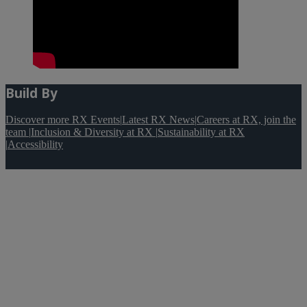
Build By
Discover more RX Events
|
Latest RX News
|
Careers at RX, join the
team
|
Inclusion & Diversity at RX
|
Sustainability at RX
|
Accessibility