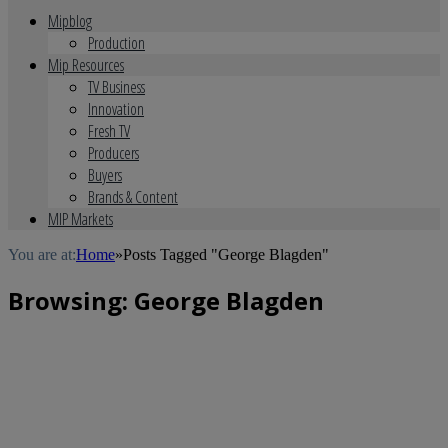
Mipblog
Production
Mip Resources
TV Business
Innovation
Fresh TV
Producers
Buyers
Brands & Content
MIP Markets
You are at:
Home
»
Posts Tagged "George Blagden"
Browsing:
George Blagden