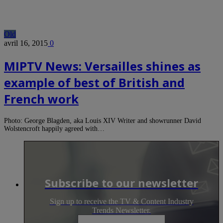
Old
avril 16, 2015
0
MIPTV News: Versailles shines as
example of best of British and
French work
Photo: George Blagden, aka Louis XIV Writer and showrunner David
Wolstencroft happily agreed with…
Subscribe to our newsletter
Sign up to receive the TV & Content Industry
Trends Newsletter.