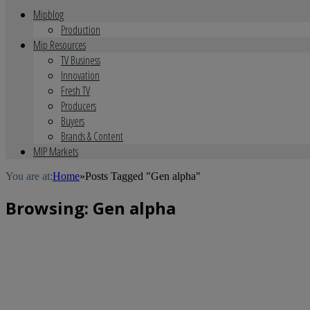
Mipblog
Production
Mip Resources
TV Business
Innovation
Fresh TV
Producers
Buyers
Brands & Content
MIP Markets
You are at:
Home
»
Posts Tagged "Gen alpha"
Browsing:
Gen alpha