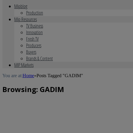
Mipblog
Production
Mip Resources
TV Business
Innovation
Fresh TV
Producers
Buyers
Brands & Content
MIP Markets
You are at:
Home
»
Posts Tagged "GADIM"
Browsing:
GADIM