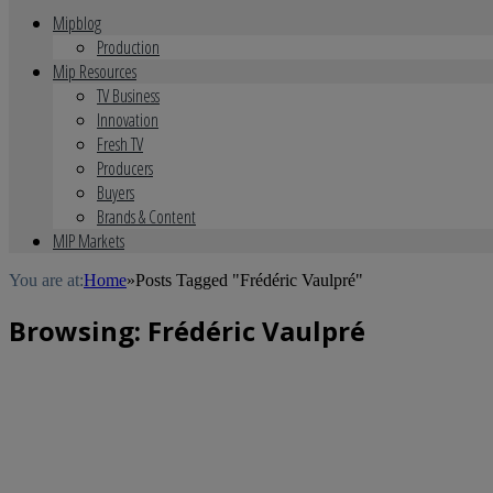
Mipblog
Production
Mip Resources
TV Business
Innovation
Fresh TV
Producers
Buyers
Brands & Content
MIP Markets
You are at:
Home
»
Posts Tagged "Frédéric Vaulpré"
Browsing:
Frédéric Vaulpré