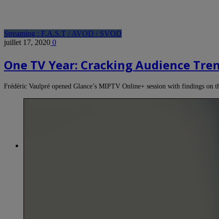
Streaming : F.A.S.T / AVOD / SVOD
juillet 17, 2020
0
One TV Year: Cracking Audience Tren
Frédéric Vaulpré opened Glance’s MIPTV Online+ session with findings on 