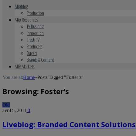
Mipblog
Production
Mip Resources
TV Business
Innovation
Fresh TV
Producers
Buyers
Brands & Content
MIP Markets
You are at:
Home
»
Posts Tagged "Foster’s"
Browsing:
Foster’s
Old
avril 5, 2011
0
Liveblog: Branded Content Solutions