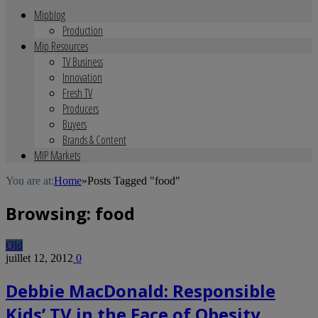
Mipblog
Production
Mip Resources
TV Business
Innovation
Fresh TV
Producers
Buyers
Brands & Content
MIP Markets
You are at:
Home
»
Posts Tagged "food"
Browsing:
food
Old
juillet 12, 2012
0
Debbie MacDonald: Responsible
Kids’ TV in the Face of Obesity