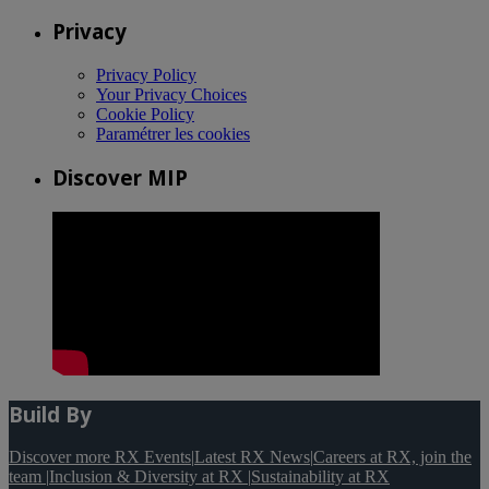
Privacy
Privacy Policy
Your Privacy Choices
Cookie Policy
Paramétrer les cookies
Discover MIP
Build By
Discover more RX Events
|
Latest RX News
|
Careers at RX, join the
team
|
Inclusion & Diversity at RX
|
Sustainability at RX