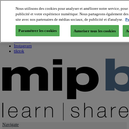
Nous utilisons des cookies pour analyser et améliorer notre service, pour 
publicité et votre expérience numérique. Nous partageons également des i
About us
site avec nos partenaires de médias sociaux, de publicité et d'analyse.
Po
Twitter
Facebook
Paramétrer les cookies
Autoriser tous les cookies
A
Youtube
LinkedIn
Instagram
tiktok
Navigate