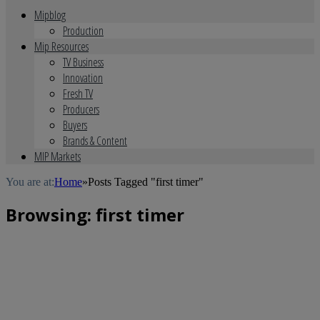
Mipblog
Production
Mip Resources
TV Business
Innovation
Fresh TV
Producers
Buyers
Brands & Content
MIP Markets
You are at:
Home
»
Posts Tagged "first timer"
Browsing:
first timer