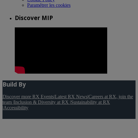
Paramétrer les cookies
Discover MIP
Build By
Discover more RX Events
|
Latest RX News
|
Careers at RX, join the
team
|
Inclusion & Diversity at RX
|
Sustainability at RX
|
Accessibility