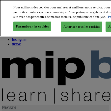
Nous utilisons des cookies pour analyser et améliorer notre service, pour 
publicité et votre expérience numérique. Nous partageons également des i
About us
site avec nos partenaires de médias sociaux, de publicité et d'analyse.
Po
Twitter
Facebook
Paramétrer les cookies
Autoriser tous les cookies
A
Youtube
LinkedIn
Instagram
tiktok
Navigate