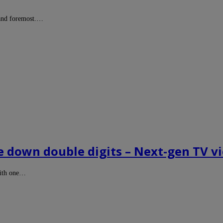
 and foremost.…
e down double digits – Next-gen TV vi
 with one…