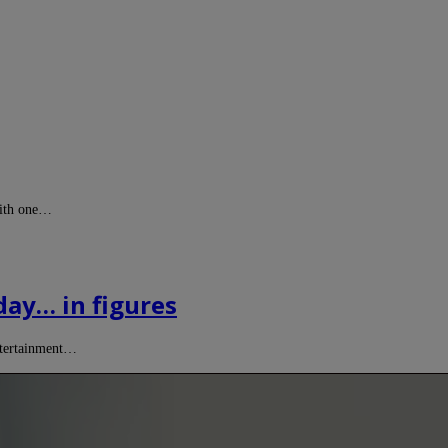
 with one…
day… in figures
entertainment…