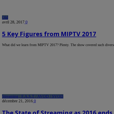
Old
avril 28, 2017
0
5 Key Figures from MIPTV 2017
What did we learn from MIPTV 2017? Plenty. The show covered such divers
Streaming : F.A.S.T / AVOD / SVOD
décembre 21, 2016
0
The State of Streaming as 2016 ends