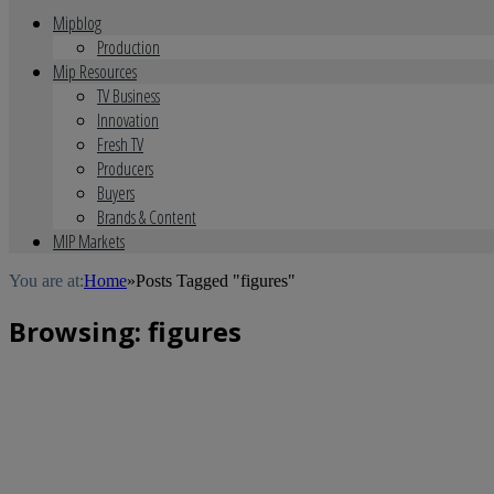
Mipblog
Production
Mip Resources
TV Business
Innovation
Fresh TV
Producers
Buyers
Brands & Content
MIP Markets
You are at:
Home
»
Posts Tagged "figures"
Browsing:
figures