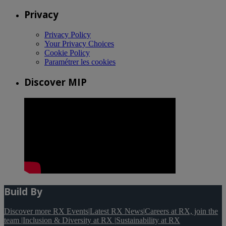
Privacy
Privacy Policy
Your Privacy Choices
Cookie Policy
Paramétrer les cookies
Discover MIP
Build By
Discover more RX Events
|
Latest RX News
|
Careers at RX, join the
team
|
Inclusion & Diversity at RX
|
Sustainability at RX