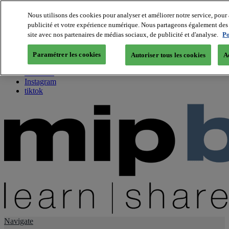
Nous utilisons des cookies pour analyser et améliorer notre service, pour 
publicité et votre expérience numérique. Nous partageons également des i
About us
site avec nos partenaires de médias sociaux, de publicité et d'analyse.
Po
Twitter
Facebook
Paramétrer les cookies
Autoriser tous les cookies
A
Youtube
LinkedIn
Instagram
tiktok
Navigate