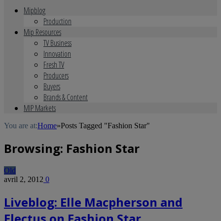
Mipblog
Production
Mip Resources
TV Business
Innovation
Fresh TV
Producers
Buyers
Brands & Content
MIP Markets
You are at:
Home
»
Posts Tagged "Fashion Star"
Browsing:
Fashion Star
Old
avril 2, 2012
0
Liveblog: Elle Macpherson and
Electus on Fashion Star