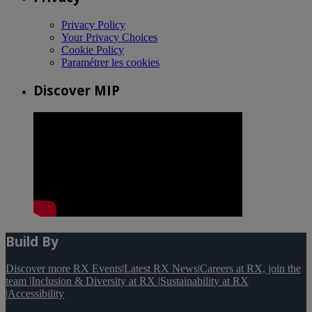
Privacy Policy
Your Privacy Choices
Cookie Policy
Paramétrer les cookies
Discover MIP
Build By
Discover more RX Events
|
Latest RX News
|
Careers at RX, join the
team
|
Inclusion & Diversity at RX
|
Sustainability at RX
|
Accessibility