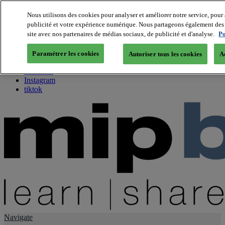
Nous utilisons des cookies pour analyser et améliorer notre service, pour 
publicité et votre expérience numérique. Nous partageons également des i
About us
site avec nos partenaires de médias sociaux, de publicité et d'analyse.
Po
Twitter
Facebook
Paramétrer les cookies
Autoriser tous les cookies
A
Youtube
LinkedIn
Instagram
tiktok
Navigate