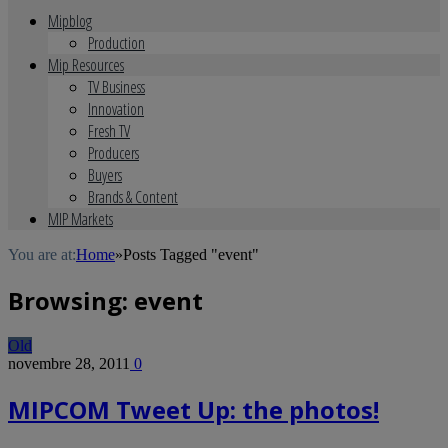
Mipblog
Production
Mip Resources
TV Business
Innovation
Fresh TV
Producers
Buyers
Brands & Content
MIP Markets
You are at:
Home
»
Posts Tagged "event"
Browsing:
event
Old
novembre 28, 2011
0
MIPCOM Tweet Up: the photos!