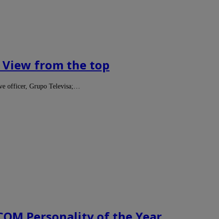
 View from the top
ive officer, Grupo Televisa;…
PCOM Personality of the Year