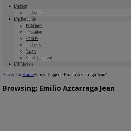
Mipblog
Production
Mip Resources
TV Business
Innovation
Fresh TV
Producers
Buyers
Brands & Content
MIP Markets
You are at:
Home
»
Posts Tagged "Emilio Azcarraga Jean"
Browsing:
Emilio Azcarraga Jean