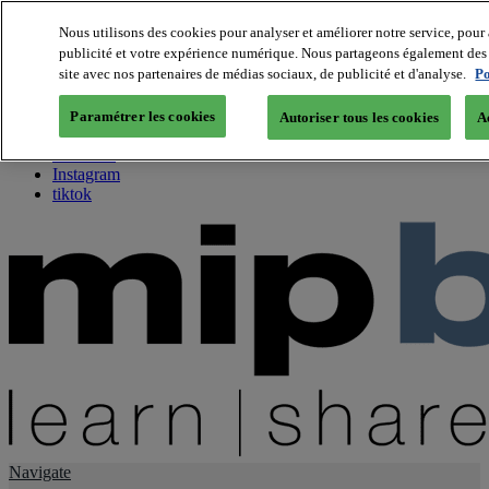
Nous utilisons des cookies pour analyser et améliorer notre service, pour 
publicité et votre expérience numérique. Nous partageons également des i
About us
site avec nos partenaires de médias sociaux, de publicité et d'analyse.
Po
Twitter
Facebook
Paramétrer les cookies
Autoriser tous les cookies
A
Youtube
LinkedIn
Instagram
tiktok
Navigate