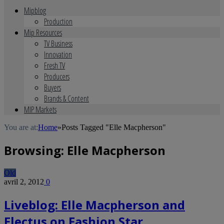
Mipblog
Production
Mip Resources
TV Business
Innovation
Fresh TV
Producers
Buyers
Brands & Content
MIP Markets
You are at:
Home
»
Posts Tagged "Elle Macpherson"
Browsing:
Elle Macpherson
Old
avril 2, 2012
0
Liveblog: Elle Macpherson and
Electus on Fashion Star