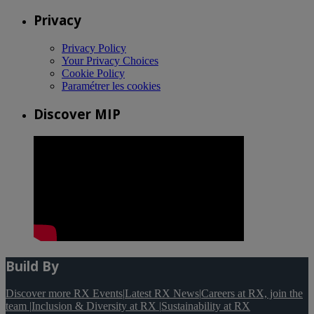
Privacy
Privacy Policy
Your Privacy Choices
Cookie Policy
Paramétrer les cookies
Discover MIP
Build By
Discover more RX Events
|
Latest RX News
|
Careers at RX, join the
team
|
Inclusion & Diversity at RX
|
Sustainability at RX