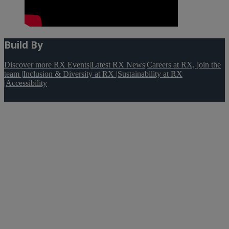
Build By
Discover more RX Events
|
Latest RX News
|
Careers at RX, join the
team
|
Inclusion & Diversity at RX
|
Sustainability at RX
|
Accessibility