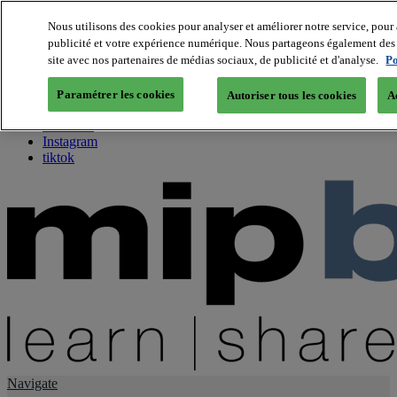
Nous utilisons des cookies pour analyser et améliorer notre service, pour 
publicité et votre expérience numérique. Nous partageons également des i
About us
site avec nos partenaires de médias sociaux, de publicité et d'analyse.
Po
Twitter
Facebook
Paramétrer les cookies
Autoriser tous les cookies
A
Youtube
LinkedIn
Instagram
tiktok
Navigate