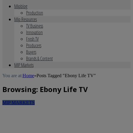
Mipblog
Production
Mip Resources
TV Business
Innovation
Fresh TV
Producers
Buyers
Brands & Content
MIP Markets
You are at:
Home
»
Posts Tagged "Ebony Life TV"
Browsing:
Ebony Life TV
MIP MARKETS