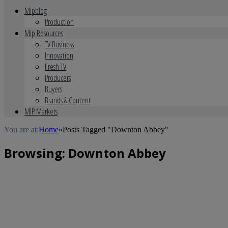
Mipblog
Production
Mip Resources
TV Business
Innovation
Fresh TV
Producers
Buyers
Brands & Content
MIP Markets
You are at:
Home
»
Posts Tagged "Downton Abbey"
Browsing:
Downton Abbey