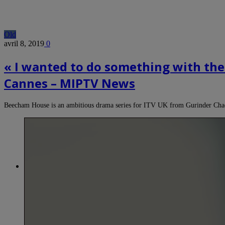
Old
avril 8, 2019
0
« I wanted to do something with th
Cannes – MIPTV News
Beecham House is an ambitious drama series for ITV UK from Gurinder Cha