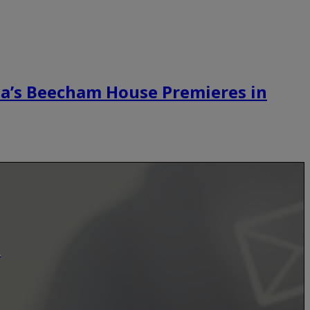
ha’s Beecham House Premieres in
.