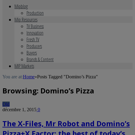
Mipblog
Production
Mip Resources
TV Business
Innovation
Fresh TV
Producers
Buyers
Brands & Content
MIP Markets
You are at:
Home
»
Posts Tagged "Domino’s Pizza"
Browsing:
Domino’s Pizza
Old
décembre 1, 2015
0
The X-Files, Mr Robot and Domino’s
Pizza+X Factor: the best of today’s