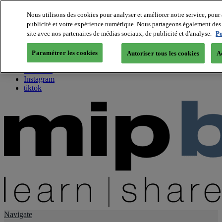
Nous utilisons des cookies pour analyser et améliorer notre service, pour 
publicité et votre expérience numérique. Nous partageons également des i
About us
site avec nos partenaires de médias sociaux, de publicité et d'analyse.
Po
Twitter
Facebook
Paramétrer les cookies
Autoriser tous les cookies
A
Youtube
LinkedIn
Instagram
tiktok
Navigate