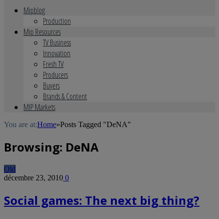
Mipblog
Production
Mip Resources
TV Business
Innovation
Fresh TV
Producers
Buyers
Brands & Content
MIP Markets
You are at:
Home
»
Posts Tagged "DeNA"
Browsing:
DeNA
Old
décembre 23, 2010
0
Social games: The next big thing?