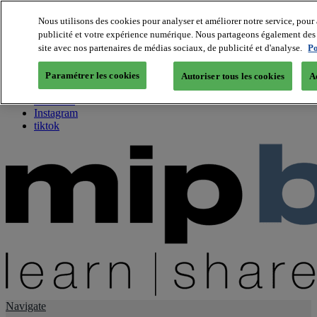
Nous utilisons des cookies pour analyser et améliorer notre service, pour 
publicité et votre expérience numérique. Nous partageons également des i
About us
site avec nos partenaires de médias sociaux, de publicité et d'analyse.
Po
Twitter
Facebook
Paramétrer les cookies
Autoriser tous les cookies
A
Youtube
LinkedIn
Instagram
tiktok
Navigate