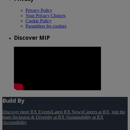
Privacy Policy
Your Privacy Choices
Cookie Policy
Paramétrer les cookies
Discover MIP
Build By
Discover more RX Events
|
Latest RX News
|
Careers at RX, join the
team
|
Inclusion & Diversity at RX
|
Sustainability at RX
|
Accessibility