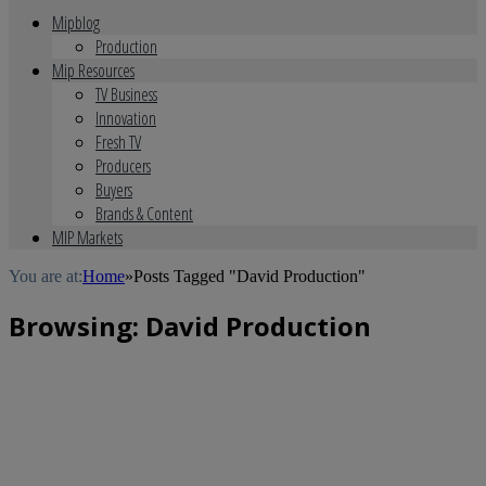
Mipblog
Production
Mip Resources
TV Business
Innovation
Fresh TV
Producers
Buyers
Brands & Content
MIP Markets
You are at:
Home
»
Posts Tagged "David Production"
Browsing:
David Production