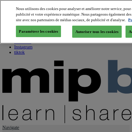
Nous utilisons des cookies pour analyser et améliorer notre service, pour 
publicité et votre expérience numérique. Nous partageons également des i
About us
site avec nos partenaires de médias sociaux, de publicité et d'analyse.
Po
Twitter
Facebook
Paramétrer les cookies
Autoriser tous les cookies
A
Youtube
LinkedIn
Instagram
tiktok
Navigate