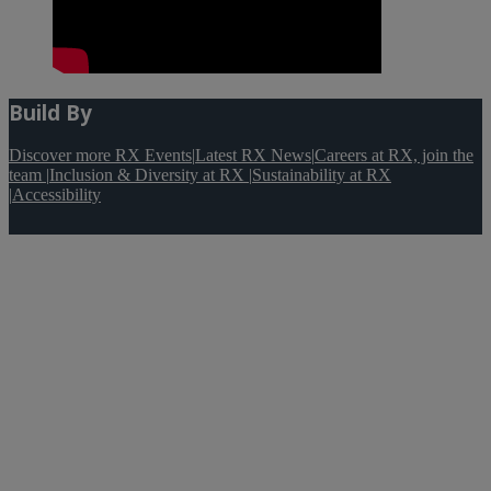
Build By
Discover more RX Events
|
Latest RX News
|
Careers at RX, join the
team
|
Inclusion & Diversity at RX
|
Sustainability at RX
|
Accessibility