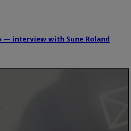
r » — interview with Sune Roland
.