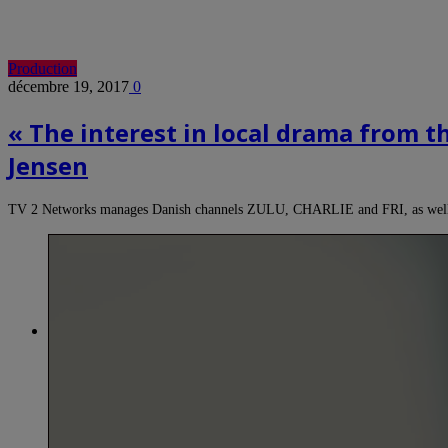
Production
décembre 19, 2017
0
« The interest in local drama from t
Jensen
TV 2 Networks manages Danish channels ZULU, CHARLIE and FRI, as wel