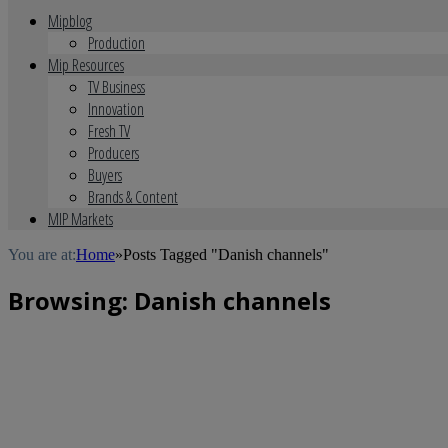
Mipblog
Production
Mip Resources
TV Business
Innovation
Fresh TV
Producers
Buyers
Brands & Content
MIP Markets
You are at:
Home
»
Posts Tagged "Danish channels"
Browsing:
Danish channels