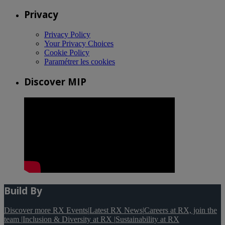
Privacy
Privacy Policy
Your Privacy Choices
Cookie Policy
Paramétrer les cookies
Discover MIP
Build By
Discover more RX Events
|
Latest RX News
|
Careers at RX, join the
team
|
Inclusion & Diversity at RX
|
Sustainability at RX