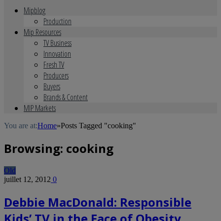
Mipblog
Production
Mip Resources
TV Business
Innovation
Fresh TV
Producers
Buyers
Brands & Content
MIP Markets
You are at:
Home
»
Posts Tagged "cooking"
Browsing:
cooking
Old
juillet 12, 2012
0
Debbie MacDonald: Responsible
Kids’ TV in the Face of Obesity