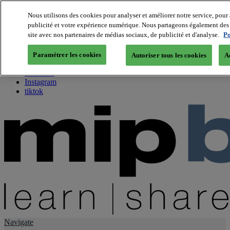
Nous utilisons des cookies pour analyser et améliorer notre service, pour 
publicité et votre expérience numérique. Nous partageons également des i
About us
site avec nos partenaires de médias sociaux, de publicité et d'analyse.
Po
Twitter
Facebook
Paramétrer les cookies
Autoriser tous les cookies
A
Youtube
LinkedIn
Instagram
tiktok
Navigate