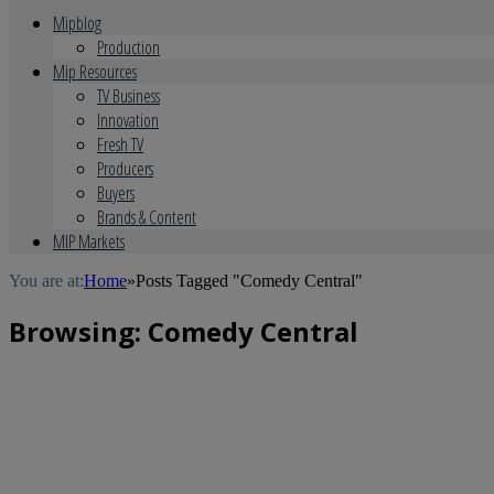
Mipblog
Production
Mip Resources
TV Business
Innovation
Fresh TV
Producers
Buyers
Brands & Content
MIP Markets
You are at:
Home
»
Posts Tagged "Comedy Central"
Browsing:
Comedy Central