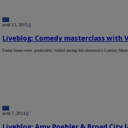
Old
avril 13, 2015
0
Liveblog: Comedy masterclass with 
Funny-bones were, predictably, tickled during this afternoon’s Comedy Mast
Old
avril 7, 2014
0
Liveblog: Amy Poehler & Broad City l