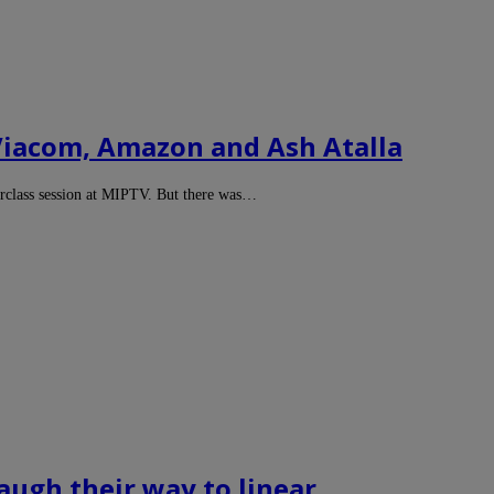
Viacom, Amazon and Ash Atalla
erclass session at MIPTV. But there was…
augh their way to linear