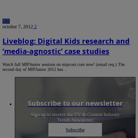
Old
octobre 7, 2012
2
Liveblog: Digital Kids research and
‘media-agnostic’ case studies
Watch full MIPJunior sessions on mipcom.com now! (email req.) The
second day of MIPJunior 2012 has…
Subscribe to our newsletter
Sign up to receive the TV & Content Industry
Trends Newsletter.
Subscribe