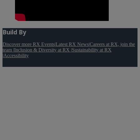
Build By
Discover more RX Events
|
Latest RX News
|
Careers at RX, join the
team
|
Inclusion & Diversity at RX
|
Sustainability at RX
|
Accessibility