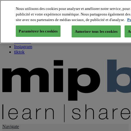
Nous utilisons des cookies pour analyser et améliorer notre service, pour 
publicité et votre expérience numérique. Nous partageons également des i
About us
site avec nos partenaires de médias sociaux, de publicité et d'analyse.
Po
Twitter
Facebook
Paramétrer les cookies
Autoriser tous les cookies
A
Youtube
LinkedIn
Instagram
tiktok
Navigate