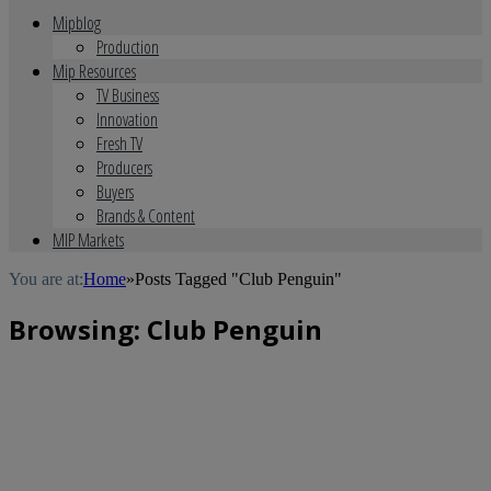
Mipblog
Production
Mip Resources
TV Business
Innovation
Fresh TV
Producers
Buyers
Brands & Content
MIP Markets
You are at:
Home
»
Posts Tagged "Club Penguin"
Browsing:
Club Penguin