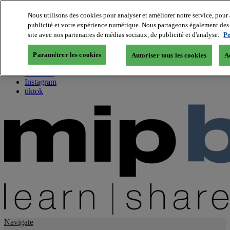
Nous utilisons des cookies pour analyser et améliorer notre service, pour 
publicité et votre expérience numérique. Nous partageons également des i
About us
site avec nos partenaires de médias sociaux, de publicité et d'analyse.
Po
Twitter
Facebook
Paramétrer les cookies
Autoriser tous les cookies
A
Youtube
LinkedIn
Instagram
tiktok
Navigate