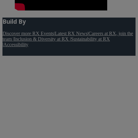
Build By
Discover more RX Events
|
Latest RX News
|
Careers at RX, join the
team
|
Inclusion & Diversity at RX
|
Sustainability at RX
|
Accessibility