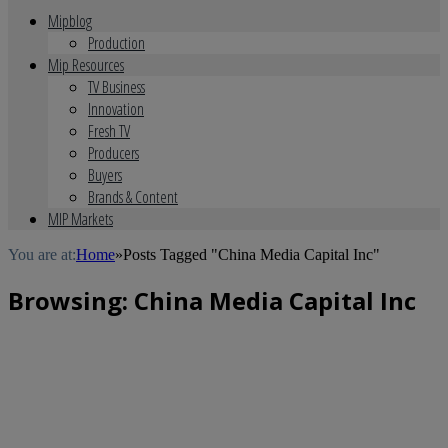
Mipblog
Production
Mip Resources
TV Business
Innovation
Fresh TV
Producers
Buyers
Brands & Content
MIP Markets
You are at:
Home
»
Posts Tagged "China Media Capital Inc"
Browsing:
China Media Capital Inc