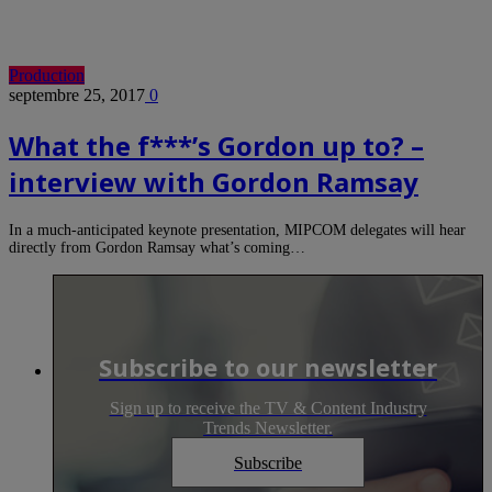
Production
septembre 25, 2017
0
What the f***’s Gordon up to? –
interview with Gordon Ramsay
In a much-anticipated keynote presentation, MIPCOM delegates will hear
directly from Gordon Ramsay what’s coming…
Subscribe to our newsletter
Sign up to receive the TV & Content Industry
Trends Newsletter.
Subscribe