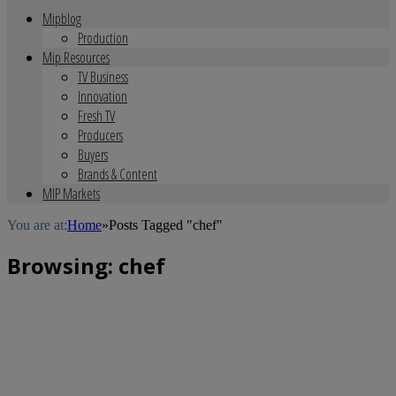
Mipblog
Production
Mip Resources
TV Business
Innovation
Fresh TV
Producers
Buyers
Brands & Content
MIP Markets
You are at:
Home
»
Posts Tagged "chef"
Browsing:
chef