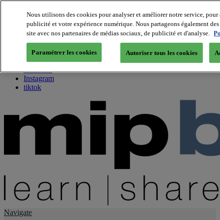
Nous utilisons des cookies pour analyser et améliorer notre service, pour 
publicité et votre expérience numérique. Nous partageons également des i
About us
site avec nos partenaires de médias sociaux, de publicité et d'analyse.
Po
Twitter
Facebook
Paramétrer les cookies
Autoriser tous les cookies
A
Youtube
LinkedIn
Instagram
tiktok
Navigate