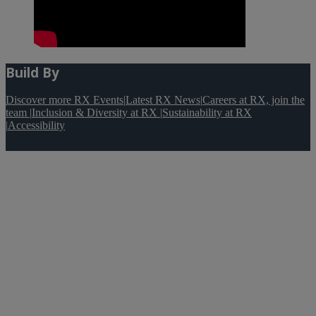
Build By
Discover more RX Events
|
Latest RX News
|
Careers at RX, join the
team
|
Inclusion & Diversity at RX
|
Sustainability at RX
|
Accessibility